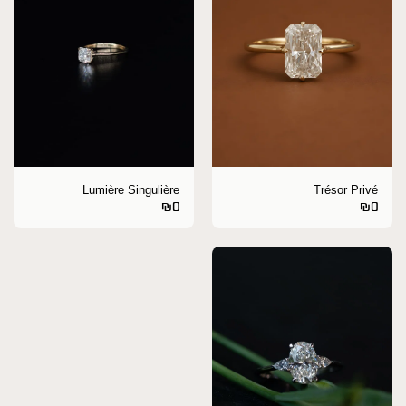
Lumière Singulière
Trésor Privé
₪
0
₪
0