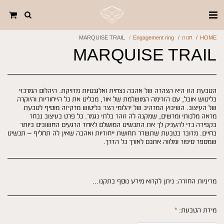
HOME
חנות
Engagement ring
MARQUISE TRAIL
MARQUISE TRAIL
הטבעת הזו היא הצהרה של אהבה נצחית ואלגנטיות מדויקת. היהלום המרכזי
בליטוש אובל, עם הזרימה המושלמת של אור, מבליט את כל הייחודיות והיוקרה
של העיצוב. השיבוץ המרהיב של יהלומי הצד בליטוש מרקיזה מוסיף לטבעת
מראה מלכותי ומרשים, שמקנה לה זוהר בלתי נגמר. כל פרט בעיצוב נבחר
בקפידה כדי להעניק לך את התכשיט המושלם לאחד הרגעים החשובים ביותר
בחיים. מדובר בטבעת שתשדר תחושת ייחודיות ואהבה שאין לה תחליף – תכשיט
שמספר סיפור ומלווה אתכם לאורך כל הדרך.
מדיניות החזרה:
ניתן לקרוא מידע נוסף בתקנון האתר: https://www.why-jewels.com/תקנון-האתר
מידת הטבעת:
*